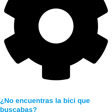
¿No encuentras la bici que
buscabas?