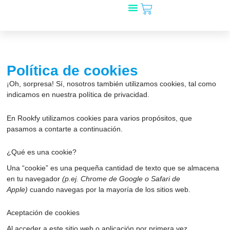
Carrito
Ir
al
Mira qué bicis!
🎁 Regala Rookfy
¿Tienes una tienda?
contenido
Política de cookies
¡Oh, sorpresa! Sí, nosotros también utilizamos cookies, tal como
indicamos en nuestra política de privacidad.
En Rookfy utilizamos cookies para varios propósitos, que
pasamos a contarte a continuación.
¿Qué es una cookie?
Una “cookie” es una pequeña cantidad de texto que se almacena
en tu navegador
(p.ej. Chrome de Google o Safari de
Apple)
cuando navegas por la mayoría de los sitios web.
Aceptación de cookies
Al acceder a este sitio web o aplicación por primera vez,