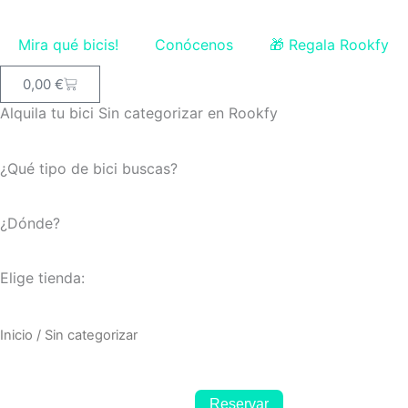
Ir
al
Mira qué bicis!
Conócenos
🎁 Regala Rookfy
contenido
Carrito
0,00
€
Alquila tu bici Sin categorizar en Rookfy
¿Qué tipo de bici buscas?
¿Dónde?
Elige tienda:
Inicio
/ Sin categorizar
Reservar