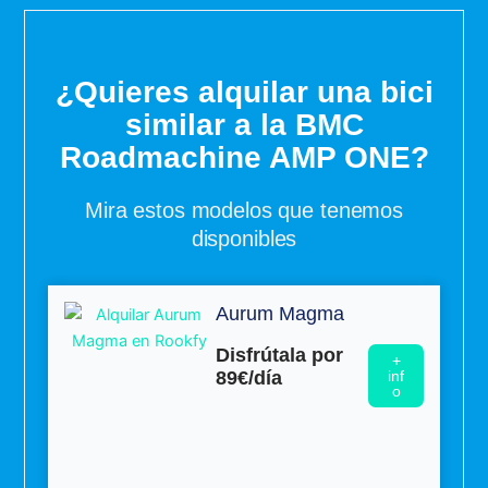
¿Quieres alquilar una bici
similar a la BMC
Roadmachine AMP ONE?
Mira estos modelos que tenemos
disponibles
Aurum Magma
Disfrútala por
+
89€/día
inf
o