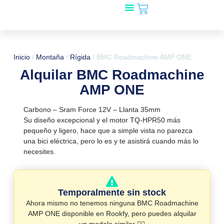
Carrito
Ir
al
Mira qué bicis!
🎁 Regala Rookfy
¿Tienes una tienda?
contenido
Inicio
/
Montaña
/
Rígida
/ BMC Roadmachine AMP ONE
Alquilar BMC Roadmachine
AMP ONE
Carbono – Sram Force 12V – Llanta 35mm
Su diseño excepcional y el motor TQ-HPR50 más
pequeño y ligero, hace que a simple vista no parezca
una bici eléctrica, pero lo es y te asistirá cuando más lo
necesites.
Temporalmente sin stock
Ahora mismo no tenemos ninguna BMC Roadmachine
AMP ONE disponible en Rookfy, pero puedes alquilar
un modelo similar 👇🏻