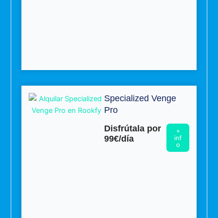
Specialized Venge
Pro
Disfrútala por
+
99€/día
inf
o