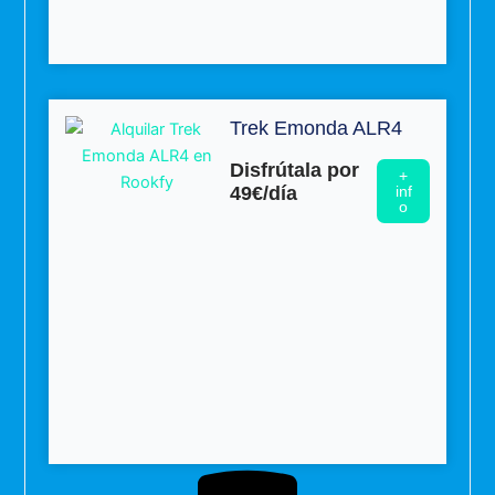
Trek Emonda ALR4
Disfrútala por
+
49€/día
inf
o