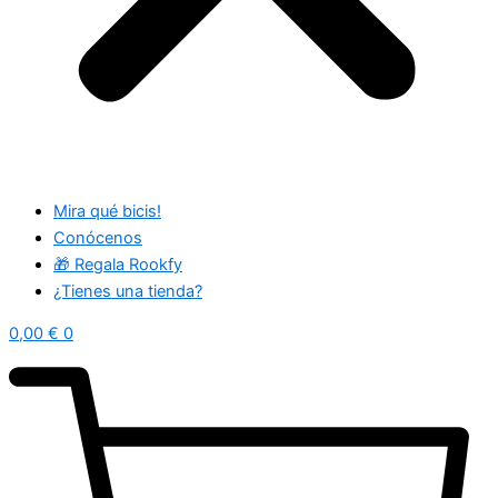
Mira qué bicis!
Conócenos
🎁 Regala Rookfy
¿Tienes una tienda?
0,00
€
0