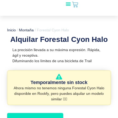
Carrito
Ir
al
Mira qué bicis!
🎁 Regala Rookfy
¿Tienes una tienda?
contenido
Inicio
/
Montaña
/ Forestal Cyon Halo
Alquilar Forestal Cyon Halo
La precisión llevada a su máxima expresión. Rápida,
ágil y receptiva.
Difuminando los límites de una bicicleta de Trail
Temporalmente sin stock
Ahora mismo no tenemos ninguna Forestal Cyon Halo
disponible en Rookfy, pero puedes alquilar un modelo
similar 👇🏻