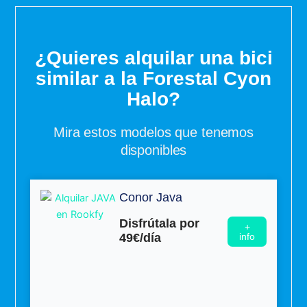
¿Quieres alquilar una bici
similar a la Forestal Cyon
Halo?
Mira estos modelos que tenemos
disponibles
Conor Java
Disfrútala por
+
49€/día
info