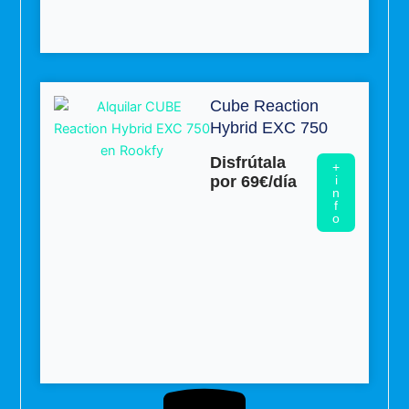
Cube Reaction
Hybrid EXC 750
Disfrútala
+
por 69€/día
i
n
f
o