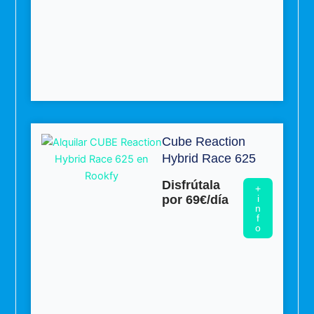
Cube Reaction
Hybrid Race 625
Disfrútala
+
por 69€/día
i
n
f
o