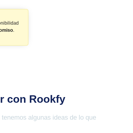
nibilidad
omiso
.
er con Rookfy
o tenemos algunas ideas de lo que