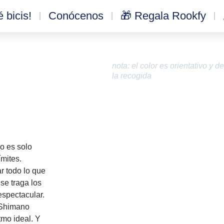
 bicis!
Conócenos
🎁 Regala Rookfy
nota: el color es orientativo y
la recogida
o es solo
ímites.
r todo lo que
se traga los
espectacular.
 Shimano
tmo ideal. Y