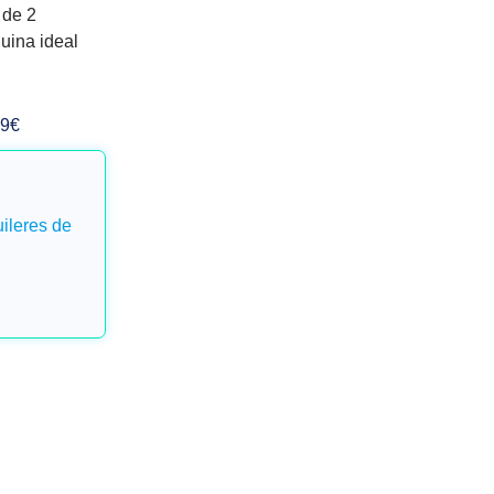
 de 2
quina ideal
99€
ileres de