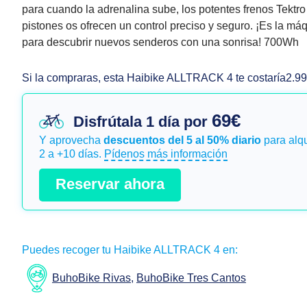
para cuando la adrenalina sube, los potentes frenos Tektro
pistones os ofrecen un control preciso y seguro. ¡Es la má
para descubrir nuevos senderos con una sonrisa! 700Wh
Si la compraras, esta Haibike ALLTRACK 4 te costaría
2.9
69€
Disfrútala 1 día por
Y aprovecha
descuentos del 5 al 50% diario
para alqu
2 a +10 días.
Pídenos más información
Reservar ahora
Puedes recoger tu Haibike ALLTRACK 4 en:
BuhoBike Rivas
,
BuhoBike Tres Cantos