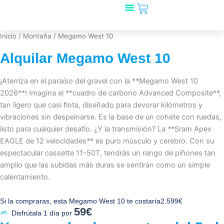
Carrito
Ir
al
Mira qué bicis!
🎁 Regala Rookfy
¿Tienes una tienda?
contenido
Inicio
/
Montaña
/ Megamo West 10
Alquilar Megamo West 10
¡Aterriza en el paraíso del gravel con la **Megamo West 10
2026**! Imagina el **cuadro de carbono Advanced Composite**,
tan ligero que casi flota, diseñado para devorar kilómetros y
vibraciones sin despeinarse. Es la base de un cohete con ruedas,
listo para cualquier desafío. ¿Y la transmisión? La **Sram Apex
EAGLE de 12 velocidades** es puro músculo y cerebro. Con su
espectacular cassette 11-50T, tendrás un rango de piñones tan
amplio que las subidas más duras se sentirán como un simple
calentamiento.
Si la compraras, esta Megamo West 10 te costaría
2.599€
59€
Disfrútala 1 día por