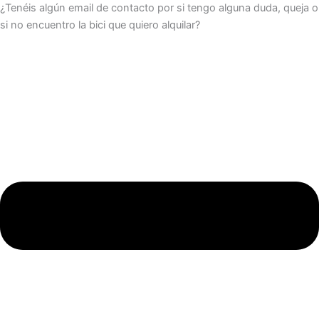
¿Tenéis algún email de contacto por si tengo alguna duda, queja o
si no encuentro la bici que quiero alquilar?