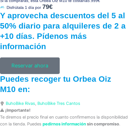
Si la compraras, esta Orbea Oiz M10 te costaría
5.999€
79€
Disfrútala 1 día por
Y aprovecha
descuentos del 5 al
50% diario
para alquileres de 2 a
+10 días.
Pídenos más
información
Reservar ahora
Puedes recoger tu Orbea Oiz
M10 en:
BuhoBike Rivas
,
BuhoBike Tres Cantos
⚠ ¡Importante!
Te diremos el precio final en cuanto confirmemos la disponibilidad
con la tienda. Puedes
pedirnos información
sin compromiso
.