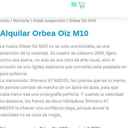
Carrito
Ir
al
Mira qué bicis!
🎁 Regala Rookfy
¿Tienes una tienda?
contenido
Inicio
/
Montaña
/
Doble suspensión
/ Orbea Oiz M10
Alquilar Orbea Oiz M10
La nueva Orbea Oiz M20 no es solo una bicicleta, es una
extensión de tu voluntad. Su cuadro de carbono OMR, ligero
como una pluma, no solo es una obra de arte visual, sino el
corazón de una rigidez explosiva que convierte cada pedalada en
pura potencia.
La transmisión Shimano XT M8200, tan precisa que lee tu mente,
te permite cambiar de marcha sin un ápice de duda, para que
cada tramo sea una coreografía perfecta. Y cuando la velocidad
se desboca, los frenos de disco hidráulicos Shimano XT
M8200 te ofrecen una confianza ciega, porque domar la
velocidad no es cosa de magia,