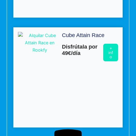
Cube Attain Race
Disfrútala por
+
49€/día
inf
o