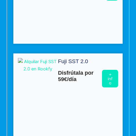
Fuji SST 2.0
Disfrútala por
+
59€/día
inf
o