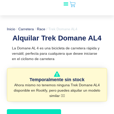
Carrito
Ir
al
Mira qué bicis!
🎁 Regala Rookfy
¿Tienes una tienda?
contenido
Inicio
/
Carretera
/
Race
/ Trek Domane AL4
Alquilar Trek Domane AL4
La Domane AL 4 es una bicicleta de carretera rápida y
versátil, perfecta para cualquiera que desee iniciarse
en el ciclismo de carretera
Temporalmente sin stock
Ahora mismo no tenemos ninguna Trek Domane AL4
disponible en Rookfy, pero puedes alquilar un modelo
similar 👇🏻