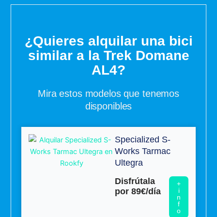
¿Quieres alquilar una bici
similar a la Trek Domane
AL4?
Mira estos modelos que tenemos
disponibles
Specialized S-
Works Tarmac
Ultegra
Disfrútala
+
por 89€/día
i
n
f
o