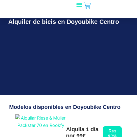
Carrito
Ir
al
Mira qué bicis!
🎁 Regala Rookfy
¿Tienes una tienda?
contenido
Alquiler de bicis en Doyoubike Centro
Modelos disponibles en Doyoubike Centro
Alquila 1 día
Res
por 99€
erva