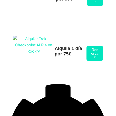
r
Alquila 1 día
Res
por 75€
erva
r