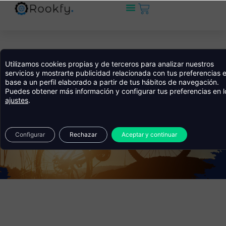
Carrito
Ir
al
contenido
Utilizamos cookies propias y de terceros para analizar nuestros
servicios y mostrarte publicidad relacionada con tus preferencias 
base a un perfil elaborado a partir de tus hábitos de navegación.
Puedes obtener más información y configurar tus preferencias en l
ajustes
.
Alquiler de bicis en Quintela de Canedo
Configurar
Rechazar
Aceptar y continuar