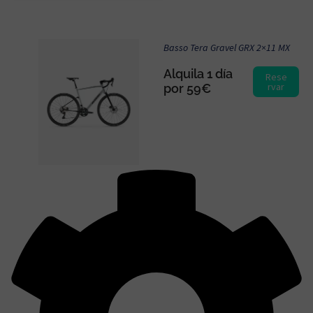
Basso Tera Gravel GRX 2×11 MX
Alquila 1 día
Rese
rvar
por 59€